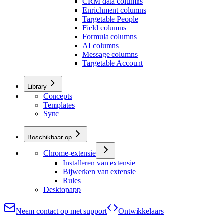
CRM data columns
Enrichment columns
Targetable People
Field columns
Formula columns
AI columns
Message columns
Targetable Account
Library
Concepts
Templates
Sync
Beschikbaar op
Chrome-extensie
Installeren van extensie
Bijwerken van extensie
Rules
Desktopapp
Neem contact op met support
Ontwikkelaars