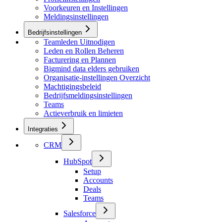
Voorkeuren en Instellingen
Meldingsinstellingen
Bedrijfsinstellingen
Teamleden Uitnodigen
Leden en Rollen Beheren
Facturering en Plannen
Bigmind data elders gebruiken
Organisatie-instellingen Overzicht
Machtigingsbeleid
Bedrijfsmeldingsinstellingen
Teams
Actieverbruik en limieten
Integraties
CRM
HubSpot
Setup
Accounts
Deals
Teams
Salesforce