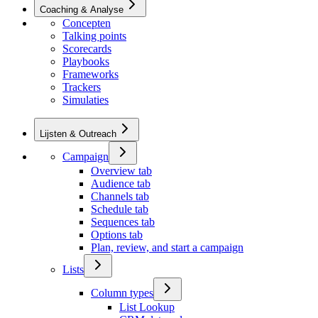
Coaching & Analyse
Concepten
Talking points
Scorecards
Playbooks
Frameworks
Trackers
Simulaties
Lijsten & Outreach
Campaign
Overview tab
Audience tab
Channels tab
Schedule tab
Sequences tab
Options tab
Plan, review, and start a campaign
Lists
Column types
List Lookup