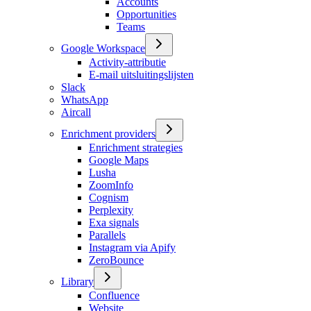
Accounts
Opportunities
Teams
Google Workspace
Activity-attributie
E-mail uitsluitingslijsten
Slack
WhatsApp
Aircall
Enrichment providers
Enrichment strategies
Google Maps
Lusha
ZoomInfo
Cognism
Perplexity
Exa signals
Parallels
Instagram via Apify
ZeroBounce
Library
Confluence
Website