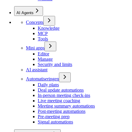
AI Agents
Concepts
Knowledge
MCP
Tools
Mini apps
Editor
Manage
Security and limits
AI assistant
Automatiseringen
Daily plans
Deal update automations
In-person meeting check-ins
Live meeting coaching
Meeting summary automations
Post-meeting automations
Pre-meeting prep
Signal automations