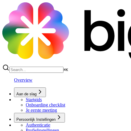
⌘
K
Overview
Aan de slag
Startgids
Onboarding checklist
Je eerste meeting
Persoonlijk Instellingen
Authenticatie
Profielinstellingen