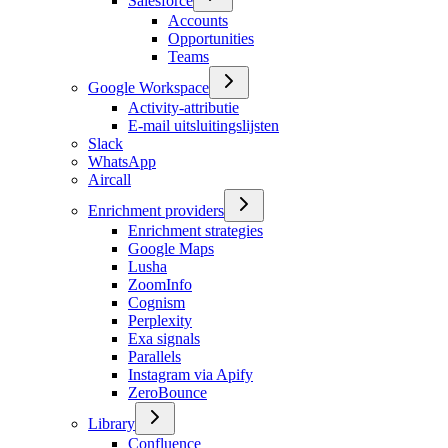
Salesforce
Accounts
Opportunities
Teams
Google Workspace
Activity-attributie
E-mail uitsluitingslijsten
Slack
WhatsApp
Aircall
Enrichment providers
Enrichment strategies
Google Maps
Lusha
ZoomInfo
Cognism
Perplexity
Exa signals
Parallels
Instagram via Apify
ZeroBounce
Library
Confluence