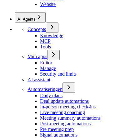
Website
AI Agents
Concepts
Knowledge
MCP
Tools
Mini apps
Editor
Manage
Security and limits
AI assistant
Automatiseringen
Daily plans
Deal update automations
In-person meeting check-ins
Live meeting coaching
Meeting summary automations
Post-meeting automations
Pre-meeting prep
Signal automations