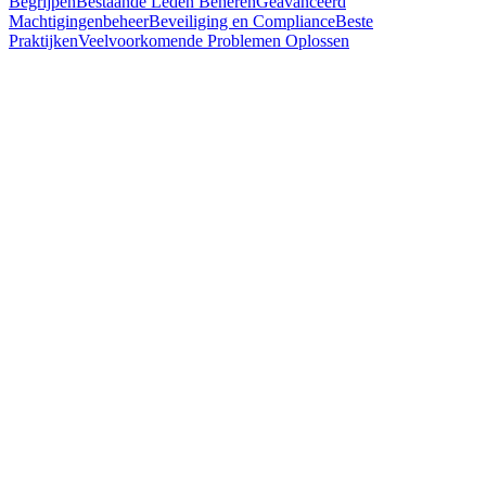
Begrijpen
Bestaande Leden Beheren
Geavanceerd
Machtigingenbeheer
Beveiliging en Compliance
Beste
Praktijken
Veelvoorkomende Problemen Oplossen