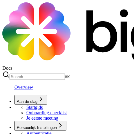
Docs
⌘
K
Overview
Aan de slag
Startgids
Onboarding checklist
Je eerste meeting
Persoonlijk Instellingen
Authenticatie