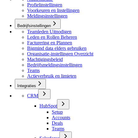
Profielinstellingen
Voorkeuren en Instellingen
Meldingsinstellingen
Bedrijfsinstellingen
Teamleden Uitnodigen
Leden en Rollen Beheren
Facturering en Plannen
Bigmind data elders gebruiken
Organisatie-instellingen Overzicht
Machtigingsbeleid
Bedrijfsmeldingsinstellingen
Teams
Actieverbruik en limieten
Integraties
CRM
HubSpot
Setup
Accounts
Deals
Teams