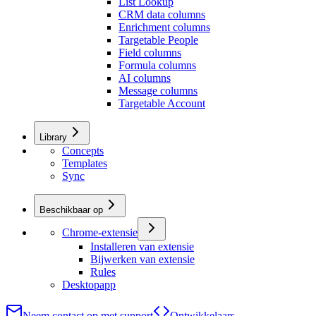
List Lookup
CRM data columns
Enrichment columns
Targetable People
Field columns
Formula columns
AI columns
Message columns
Targetable Account
Library
Concepts
Templates
Sync
Beschikbaar op
Chrome-extensie
Installeren van extensie
Bijwerken van extensie
Rules
Desktopapp
Neem contact op met support
Ontwikkelaars