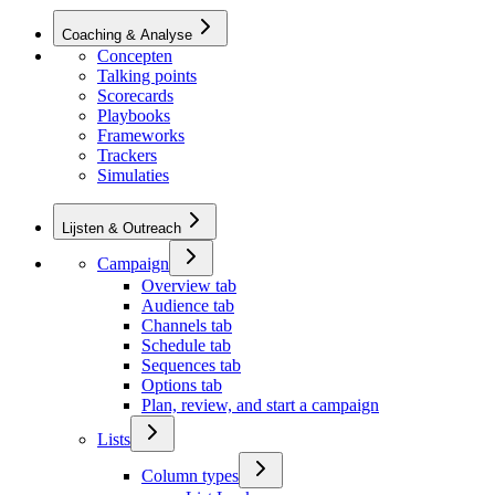
Coaching & Analyse
Concepten
Talking points
Scorecards
Playbooks
Frameworks
Trackers
Simulaties
Lijsten & Outreach
Campaign
Overview tab
Audience tab
Channels tab
Schedule tab
Sequences tab
Options tab
Plan, review, and start a campaign
Lists
Column types