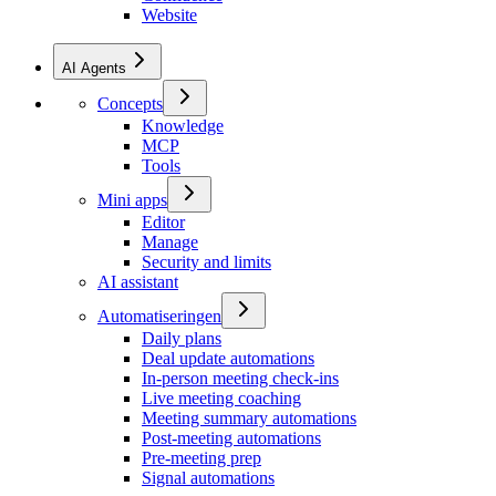
Website
AI Agents
Concepts
Knowledge
MCP
Tools
Mini apps
Editor
Manage
Security and limits
AI assistant
Automatiseringen
Daily plans
Deal update automations
In-person meeting check-ins
Live meeting coaching
Meeting summary automations
Post-meeting automations
Pre-meeting prep
Signal automations