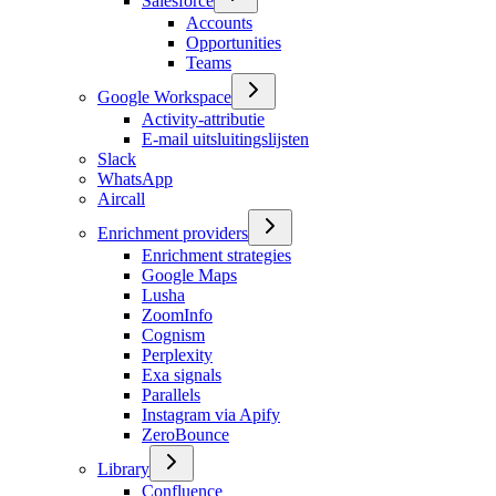
Salesforce
Accounts
Opportunities
Teams
Google Workspace
Activity-attributie
E-mail uitsluitingslijsten
Slack
WhatsApp
Aircall
Enrichment providers
Enrichment strategies
Google Maps
Lusha
ZoomInfo
Cognism
Perplexity
Exa signals
Parallels
Instagram via Apify
ZeroBounce
Library
Confluence