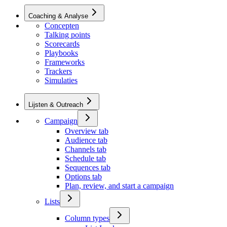
Coaching & Analyse
Concepten
Talking points
Scorecards
Playbooks
Frameworks
Trackers
Simulaties
Lijsten & Outreach
Campaign
Overview tab
Audience tab
Channels tab
Schedule tab
Sequences tab
Options tab
Plan, review, and start a campaign
Lists
Column types