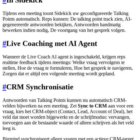
#
In Sidekick
Tijdens een meeting toont Sidekick uw geconfigureerde Talking
Points automatisch. Reps kunnen: De talking point track zien, AI-
gegenereerde antwoorden bekijken, Antwoorden handmatig
bewerken indien nodig, De voortgang van het gesprek volgen.
#
Live Coaching met AI Agent
Wanneer de Live Coach AI agent is ingeschakeld, krijgen reps
realtime feedback tijdens meetings: Welke vraag vervolgens te
stellen, Hoe de vraag te formuleren, Hoe het gesprek te navigeren,
Zorgen dat er altijd een volgende meeting wordt gepland.
#
CRM Synchronisatie
Antwoorden van Talking Points kunnen nu automatisch CRM-
velden bijwerken na een meeting. Zet
Sync to CRM
aan voor een
vraag, kies het CRM-object (Contact, Lead, Account of Deal), het
veld dat moet worden bijgewerkt en de schrijfmodus: vervangen,
toevoegen aan de bestaande waarde of alleen schrijven als het veld
leeg is.
Bigmind synchroniseert alleen vragen met een actieve CRM-target.