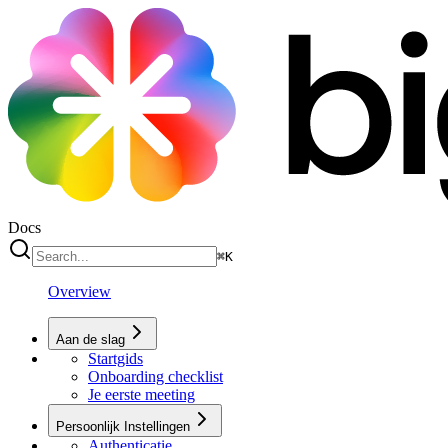
Docs
⌘
K
Overview
Aan de slag
Startgids
Onboarding checklist
Je eerste meeting
Persoonlijk Instellingen
Authenticatie