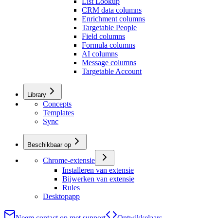
List Lookup
CRM data columns
Enrichment columns
Targetable People
Field columns
Formula columns
AI columns
Message columns
Targetable Account
Library
Concepts
Templates
Sync
Beschikbaar op
Chrome-extensie
Installeren van extensie
Bijwerken van extensie
Rules
Desktopapp
Neem contact op met support
Ontwikkelaars