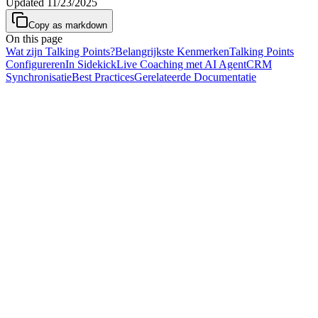
Updated
11/23/2025
Copy as markdown
On this page
Wat zijn Talking Points?
Belangrijkste Kenmerken
Talking Points
Configureren
In Sidekick
Live Coaching met AI Agent
CRM
Synchronisatie
Best Practices
Gerelateerde Documentatie