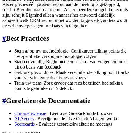
Als er precies één passend record aan de meeting is gekoppeld,
schrijft Bigmind naar dat record. Als er meerdere mogelijke records
zijn, schrijft Bigmind alleen wanneer het antwoord duidelijk
aangeeft welk CRM-record moet worden bijgewerkt; anders wordt
de write overgeslagen in plaats van te gokken.
#
Best Practices
Stem af op uw methodologie: Configureer talking points die
uw specifieke verkoopmethodologie volgen
Start eenvoudig: Begin met een basisset van vragen en breid
uit op basis van feedback
Gebruik precondities: Maak verschillende talking point tracks
voor verschillende deal types of stages
Train uw team: Zorg ervoor dat reps begrijpen hoe talking
points te gebruiken in Sidekick
#
Gerelateerde Documentatie
Chrome-extensie
- Leer over Sidekick in de browser
AI Agents
- Begrijp hoe de Live Coach AI agent werkt
Scorecards
- Evalueer gesprekskwaliteit na meetings