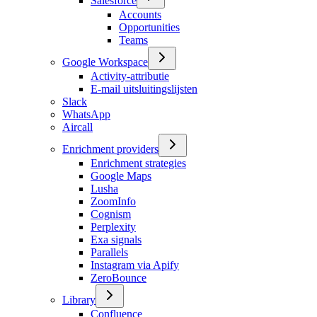
Salesforce
Accounts
Opportunities
Teams
Google Workspace
Activity-attributie
E-mail uitsluitingslijsten
Slack
WhatsApp
Aircall
Enrichment providers
Enrichment strategies
Google Maps
Lusha
ZoomInfo
Cognism
Perplexity
Exa signals
Parallels
Instagram via Apify
ZeroBounce
Library
Confluence