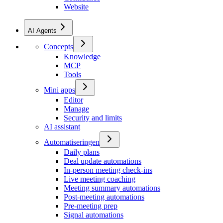
Website
AI Agents
Concepts
Knowledge
MCP
Tools
Mini apps
Editor
Manage
Security and limits
AI assistant
Automatiseringen
Daily plans
Deal update automations
In-person meeting check-ins
Live meeting coaching
Meeting summary automations
Post-meeting automations
Pre-meeting prep
Signal automations