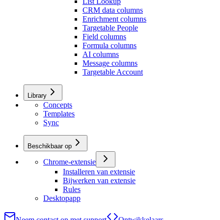
List Lookup
CRM data columns
Enrichment columns
Targetable People
Field columns
Formula columns
AI columns
Message columns
Targetable Account
Library
Concepts
Templates
Sync
Beschikbaar op
Chrome-extensie
Installeren van extensie
Bijwerken van extensie
Rules
Desktopapp
Neem contact op met support
Ontwikkelaars