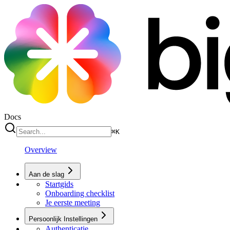
Docs
⌘
K
Overview
Aan de slag
Startgids
Onboarding checklist
Je eerste meeting
Persoonlijk Instellingen
Authenticatie