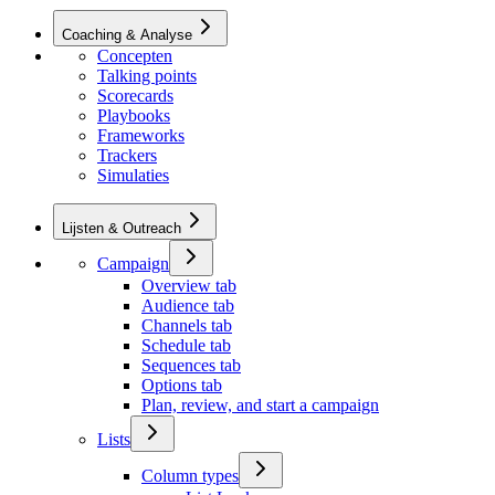
Coaching & Analyse
Concepten
Talking points
Scorecards
Playbooks
Frameworks
Trackers
Simulaties
Lijsten & Outreach
Campaign
Overview tab
Audience tab
Channels tab
Schedule tab
Sequences tab
Options tab
Plan, review, and start a campaign
Lists
Column types