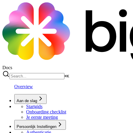
Docs
⌘
K
Overview
Aan de slag
Startgids
Onboarding checklist
Je eerste meeting
Persoonlijk Instellingen
Authenticatie