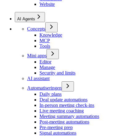
Website
AI Agents
Concepts
Knowledge
MCP
Tools
Mini apps
Editor
Manage
Security and limits
AI assistant
Automatiseringen
Daily plans
Deal update automations
In-person meeting check-ins
Live meeting coaching
Meeting summary automations
Post-meeting automations
Pre-meeting prep
Signal automations