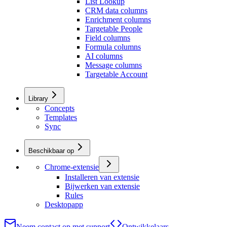
List Lookup
CRM data columns
Enrichment columns
Targetable People
Field columns
Formula columns
AI columns
Message columns
Targetable Account
Library
Concepts
Templates
Sync
Beschikbaar op
Chrome-extensie
Installeren van extensie
Bijwerken van extensie
Rules
Desktopapp
Neem contact op met support
Ontwikkelaars