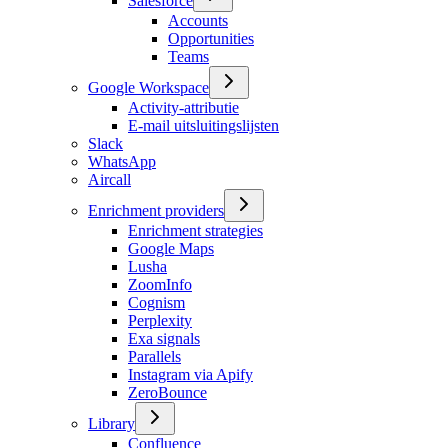
Salesforce
Accounts
Opportunities
Teams
Google Workspace
Activity-attributie
E-mail uitsluitingslijsten
Slack
WhatsApp
Aircall
Enrichment providers
Enrichment strategies
Google Maps
Lusha
ZoomInfo
Cognism
Perplexity
Exa signals
Parallels
Instagram via Apify
ZeroBounce
Library
Confluence