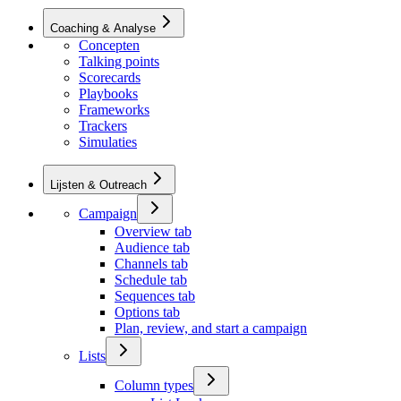
Coaching & Analyse
Concepten
Talking points
Scorecards
Playbooks
Frameworks
Trackers
Simulaties
Lijsten & Outreach
Campaign
Overview tab
Audience tab
Channels tab
Schedule tab
Sequences tab
Options tab
Plan, review, and start a campaign
Lists
Column types