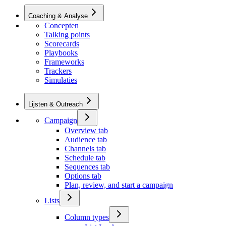
Coaching & Analyse
Concepten
Talking points
Scorecards
Playbooks
Frameworks
Trackers
Simulaties
Lijsten & Outreach
Campaign
Overview tab
Audience tab
Channels tab
Schedule tab
Sequences tab
Options tab
Plan, review, and start a campaign
Lists
Column types