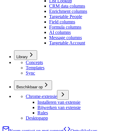
List Lookup
CRM data columns
Enrichment columns
Targetable People
Field columns
Formula columns
AI columns
Message columns
Targetable Account
Library
Concepts
Templates
Sync
Beschikbaar op
Chrome-extensie
Installeren van extensie
Bijwerken van extensie
Rules
Desktopapp
Neem contact op met support
Ontwikkelaars