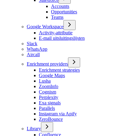
Salesforce
Accounts
Opportunities
Teams
Google Workspace
Activity-attributie
E-mail uitsluitingslijsten
Slack
WhatsApp
Aircall
Enrichment providers
Enrichment strategies
Google Maps
Lusha
ZoomInfo
Cognism
Perplexity
Exa signals
Parallels
Instagram via Apify
ZeroBounce
Library
Confluence