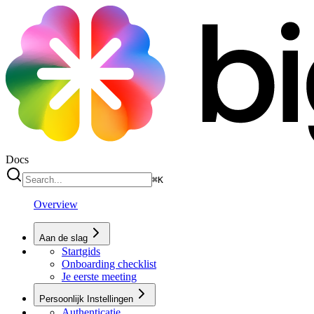
Docs
⌘
K
Overview
Aan de slag
Startgids
Onboarding checklist
Je eerste meeting
Persoonlijk Instellingen
Authenticatie