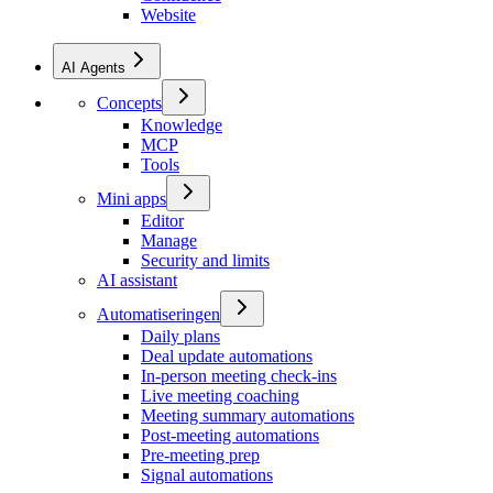
Website
AI Agents
Concepts
Knowledge
MCP
Tools
Mini apps
Editor
Manage
Security and limits
AI assistant
Automatiseringen
Daily plans
Deal update automations
In-person meeting check-ins
Live meeting coaching
Meeting summary automations
Post-meeting automations
Pre-meeting prep
Signal automations