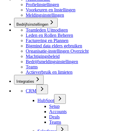
Profielinstellingen
Voorkeuren en Instellingen
Meldingsinstellingen
Bedrijfsinstellingen
Teamleden Uitnodigen
Leden en Rollen Beheren
Facturering en Plannen
Bigmind data elders gebruiken
Organisatie-instellingen Overzicht
Machtigingsbeleid
Bedrijfsmeldingsinstellingen
Teams
Actieverbruik en limieten
Integraties
CRM
HubSpot
Setup
Accounts
Deals
Teams