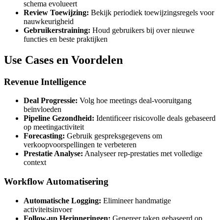
schema evolueert
Review Toewijzing:
Bekijk periodiek toewijzingsregels voor
nauwkeurigheid
Gebruikerstraining:
Houd gebruikers bij over nieuwe
functies en beste praktijken
Use Cases en Voordelen
Revenue Intelligence
Deal Progressie:
Volg hoe meetings deal-vooruitgang
beïnvloeden
Pipeline Gezondheid:
Identificeer risicovolle deals gebaseerd
op meetingactiviteit
Forecasting:
Gebruik gespreksgegevens om
verkoopvoorspellingen te verbeteren
Prestatie Analyse:
Analyseer rep-prestaties met volledige
context
Workflow Automatisering
Automatische Logging:
Elimineer handmatige
activiteitsinvoer
Follow-up Herinneringen:
Genereer taken gebaseerd op