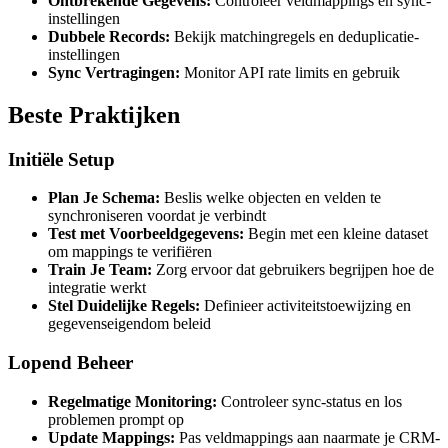
Ontbrekende Gegevens:
Controleer veldmappings en sync-
instellingen
Dubbele Records:
Bekijk matchingregels en deduplicatie-
instellingen
Sync Vertragingen:
Monitor API rate limits en gebruik
Beste Praktijken
Initiële Setup
Plan Je Schema:
Beslis welke objecten en velden te
synchroniseren voordat je verbindt
Test met Voorbeeldgegevens:
Begin met een kleine dataset
om mappings te verifiëren
Train Je Team:
Zorg ervoor dat gebruikers begrijpen hoe de
integratie werkt
Stel Duidelijke Regels:
Definieer activiteitstoewijzing en
gegevenseigendom beleid
Lopend Beheer
Regelmatige Monitoring:
Controleer sync-status en los
problemen prompt op
Update Mappings:
Pas veldmappings aan naarmate je CRM-