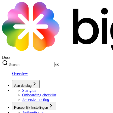
Docs
⌘
K
Overview
Aan de slag
Startgids
Onboarding checklist
Je eerste meeting
Persoonlijk Instellingen
Authenticatie