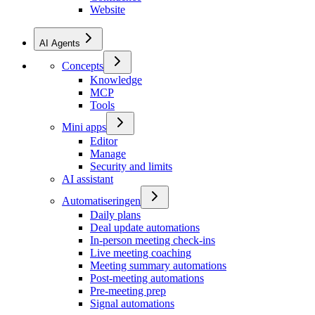
Website
AI Agents
Concepts
Knowledge
MCP
Tools
Mini apps
Editor
Manage
Security and limits
AI assistant
Automatiseringen
Daily plans
Deal update automations
In-person meeting check-ins
Live meeting coaching
Meeting summary automations
Post-meeting automations
Pre-meeting prep
Signal automations