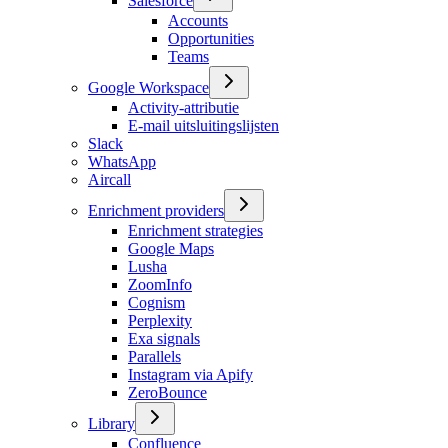
Salesforce
Accounts
Opportunities
Teams
Google Workspace
Activity-attributie
E-mail uitsluitingslijsten
Slack
WhatsApp
Aircall
Enrichment providers
Enrichment strategies
Google Maps
Lusha
ZoomInfo
Cognism
Perplexity
Exa signals
Parallels
Instagram via Apify
ZeroBounce
Library
Confluence