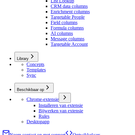
List Lookup
CRM data columns
Enrichment columns
Targetable People
Field columns
Formula columns
AI columns
Message columns
Targetable Account
Library
Concepts
Templates
Sync
Beschikbaar op
Chrome-extensie
Installeren van extensie
Bijwerken van extensie
Rules
Desktopapp
Neem contact op met support
Ontwikkelaars