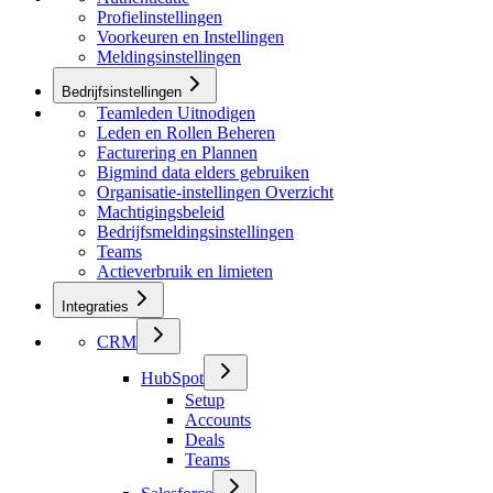
Profielinstellingen
Voorkeuren en Instellingen
Meldingsinstellingen
Bedrijfsinstellingen
Teamleden Uitnodigen
Leden en Rollen Beheren
Facturering en Plannen
Bigmind data elders gebruiken
Organisatie-instellingen Overzicht
Machtigingsbeleid
Bedrijfsmeldingsinstellingen
Teams
Actieverbruik en limieten
Integraties
CRM
HubSpot
Setup
Accounts
Deals
Teams