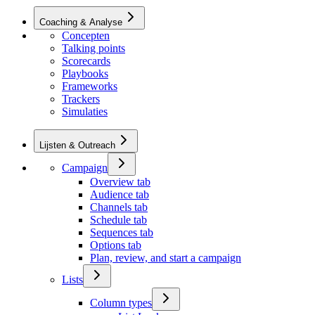
Coaching & Analyse
Concepten
Talking points
Scorecards
Playbooks
Frameworks
Trackers
Simulaties
Lijsten & Outreach
Campaign
Overview tab
Audience tab
Channels tab
Schedule tab
Sequences tab
Options tab
Plan, review, and start a campaign
Lists
Column types