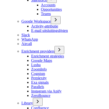
Salesforce
Accounts
Opportunities
Teams
Google Workspace
Activity-attributie
E-mail uitsluitingslijsten
Slack
WhatsApp
Aircall
Enrichment providers
Enrichment strategies
Google Maps
Lusha
ZoomInfo
Cognism
Perplexity
Exa signals
Parallels
Instagram via Apify
ZeroBounce
Library
Confluence