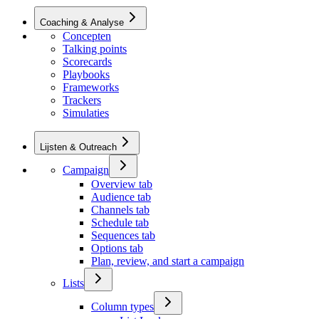
Coaching & Analyse
Concepten
Talking points
Scorecards
Playbooks
Frameworks
Trackers
Simulaties
Lijsten & Outreach
Campaign
Overview tab
Audience tab
Channels tab
Schedule tab
Sequences tab
Options tab
Plan, review, and start a campaign
Lists
Column types