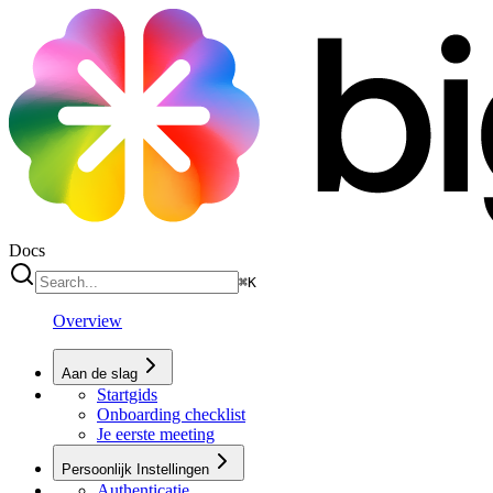
Docs
⌘
K
Overview
Aan de slag
Startgids
Onboarding checklist
Je eerste meeting
Persoonlijk Instellingen
Authenticatie