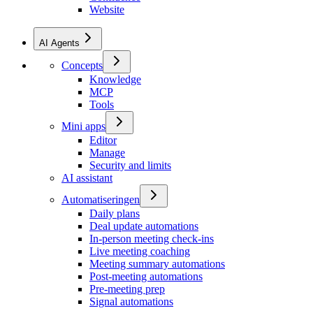
Website
AI Agents
Concepts
Knowledge
MCP
Tools
Mini apps
Editor
Manage
Security and limits
AI assistant
Automatiseringen
Daily plans
Deal update automations
In-person meeting check-ins
Live meeting coaching
Meeting summary automations
Post-meeting automations
Pre-meeting prep
Signal automations