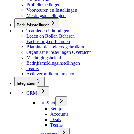
Profielinstellingen
Voorkeuren en Instellingen
Meldingsinstellingen
Bedrijfsinstellingen
Teamleden Uitnodigen
Leden en Rollen Beheren
Facturering en Plannen
Bigmind data elders gebruiken
Organisatie-instellingen Overzicht
Machtigingsbeleid
Bedrijfsmeldingsinstellingen
Teams
Actieverbruik en limieten
Integraties
CRM
HubSpot
Setup
Accounts
Deals
Teams