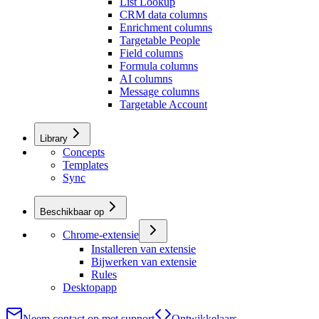
List Lookup
CRM data columns
Enrichment columns
Targetable People
Field columns
Formula columns
AI columns
Message columns
Targetable Account
Library
Concepts
Templates
Sync
Beschikbaar op
Chrome-extensie
Installeren van extensie
Bijwerken van extensie
Rules
Desktopapp
Neem contact op met support
Ontwikkelaars