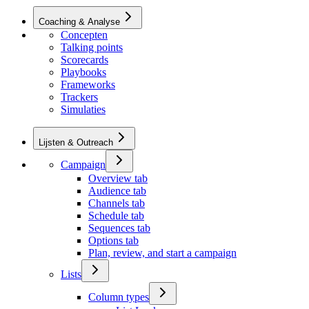
Coaching & Analyse
Concepten
Talking points
Scorecards
Playbooks
Frameworks
Trackers
Simulaties
Lijsten & Outreach
Campaign
Overview tab
Audience tab
Channels tab
Schedule tab
Sequences tab
Options tab
Plan, review, and start a campaign
Lists
Column types