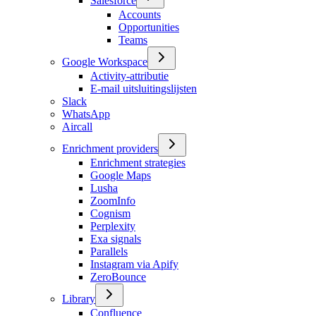
Salesforce
Accounts
Opportunities
Teams
Google Workspace
Activity-attributie
E-mail uitsluitingslijsten
Slack
WhatsApp
Aircall
Enrichment providers
Enrichment strategies
Google Maps
Lusha
ZoomInfo
Cognism
Perplexity
Exa signals
Parallels
Instagram via Apify
ZeroBounce
Library
Confluence