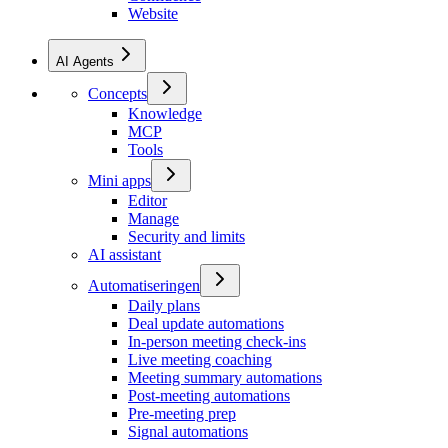
Website
AI Agents
Concepts
Knowledge
MCP
Tools
Mini apps
Editor
Manage
Security and limits
AI assistant
Automatiseringen
Daily plans
Deal update automations
In-person meeting check-ins
Live meeting coaching
Meeting summary automations
Post-meeting automations
Pre-meeting prep
Signal automations