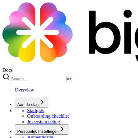
Docs
⌘
K
Overview
Aan de slag
Startgids
Onboarding checklist
Je eerste meeting
Persoonlijk Instellingen
Authenticatie