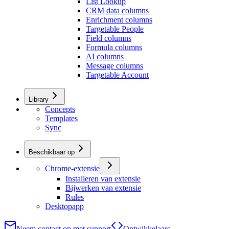
List Lookup
CRM data columns
Enrichment columns
Targetable People
Field columns
Formula columns
AI columns
Message columns
Targetable Account
Library
Concepts
Templates
Sync
Beschikbaar op
Chrome-extensie
Installeren van extensie
Bijwerken van extensie
Rules
Desktopapp
Neem contact op met support
Ontwikkelaars