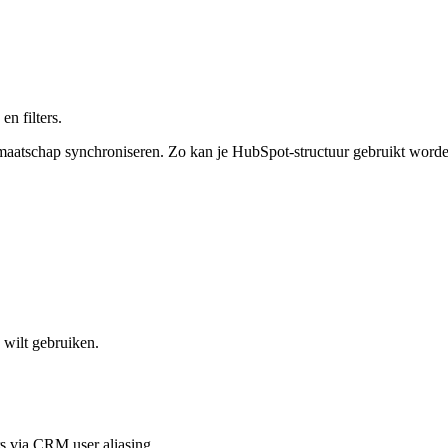
n filters.
tschap synchroniseren. Zo kan je HubSpot-structuur gebruikt worden 
 wilt gebruiken.
 via CRM user aliasing.