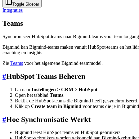
Toggle Sidebar
Integraties
Teams
Synchroniseer HubSpot-teams naar Bigmind-teams voor teamtoegang e
Bigmind kan Bigmind-teams maken vanuit HubSpot-teams en het lidmaa
coaching en insights.
Zie
Teams
voor het algemene Bigmind-teammodel.
#
HubSpot Teams Beheren
Ga naar
Instellingen > CRM > HubSpot
.
Open het tabblad
Teams
.
Bekijk de HubSpot-teams die Bigmind heeft gesynchroniseerd.
Klik op
Create team in Bigmind
voor teams die je in Bigmind
#
Hoe Synchronisatie Werkt
Bigmind leest HubSpot-teams en HubSpot-gebruikers.
HubSpot-gebruikers worden gekoppeld aan Bigmind-gebruikers