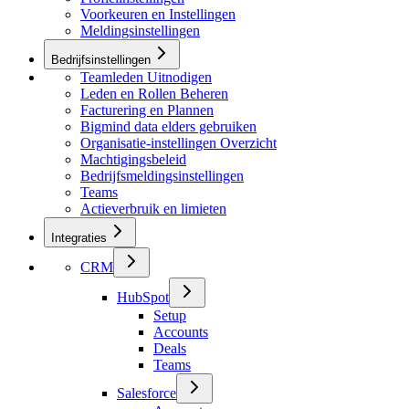
Voorkeuren en Instellingen
Meldingsinstellingen
Bedrijfsinstellingen
Teamleden Uitnodigen
Leden en Rollen Beheren
Facturering en Plannen
Bigmind data elders gebruiken
Organisatie-instellingen Overzicht
Machtigingsbeleid
Bedrijfsmeldingsinstellingen
Teams
Actieverbruik en limieten
Integraties
CRM
HubSpot
Setup
Accounts
Deals
Teams
Salesforce