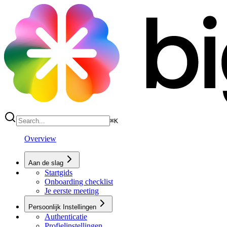
⌘
K
Overview
Aan de slag
Startgids
Onboarding checklist
Je eerste meeting
Persoonlijk Instellingen
Authenticatie
Profielinstellingen