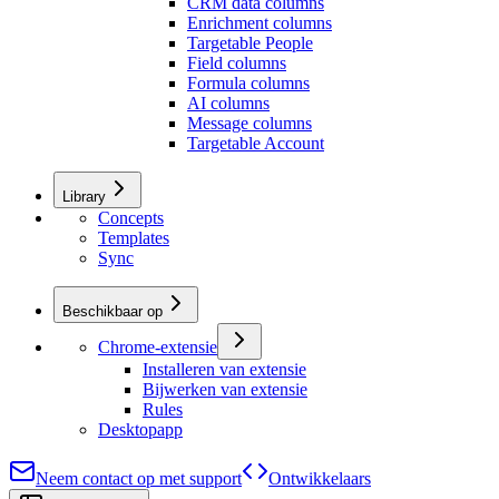
CRM data columns
Enrichment columns
Targetable People
Field columns
Formula columns
AI columns
Message columns
Targetable Account
Library
Concepts
Templates
Sync
Beschikbaar op
Chrome-extensie
Installeren van extensie
Bijwerken van extensie
Rules
Desktopapp
Neem contact op met support
Ontwikkelaars