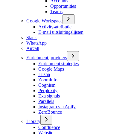
Accounts
Opportunities
Teams
Google Workspace
Activity-attributie
E-mail uitsluitingslijsten
Slack
WhatsApp
Aircall
Enrichment providers
Enrichment strategies
Google Maps
Lusha
ZoomInfo
Cognism
Perplexity
Exa signals
Parallels
Instagram via Apify
ZeroBounce
Library
Confluence
Website