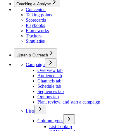
Coaching & Analyse
Concepten
Talking points
Scorecards
Playbooks
Frameworks
Trackers
Simulaties
Lijsten & Outreach
Campaign
Overview tab
Audience tab
Channels tab
Schedule tab
Sequences tab
Options tab
Plan, review, and start a campaign
Lists
Column types
List Lookup