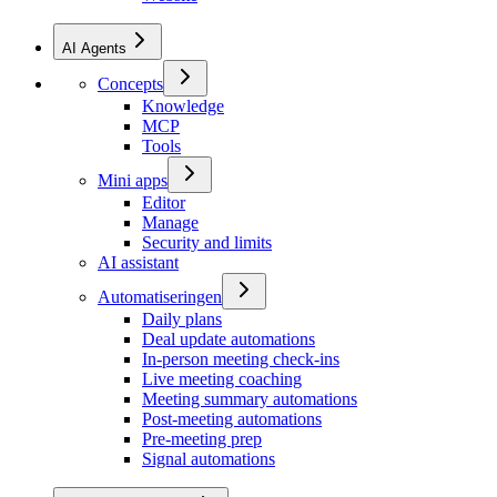
AI Agents
Concepts
Knowledge
MCP
Tools
Mini apps
Editor
Manage
Security and limits
AI assistant
Automatiseringen
Daily plans
Deal update automations
In-person meeting check-ins
Live meeting coaching
Meeting summary automations
Post-meeting automations
Pre-meeting prep
Signal automations