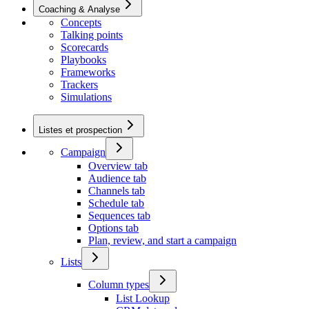
Coaching & Analyse
Concepts
Talking points
Scorecards
Playbooks
Frameworks
Trackers
Simulations
Listes et prospection
Campaign
Overview tab
Audience tab
Channels tab
Schedule tab
Sequences tab
Options tab
Plan, review, and start a campaign
Lists
Column types
List Lookup