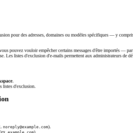
lusion pour des adresses, domaines ou modèles spécifiques — y compris
us pouvez vouloir empêcher certains messages d'être importés — par e
. Les listes d'exclusion d'e-mails permettent aux administrateurs de défin
kspace
.
 listes d'exclusion.
ion
x.
).
noreply@example.com
 (ex.
).
example.com