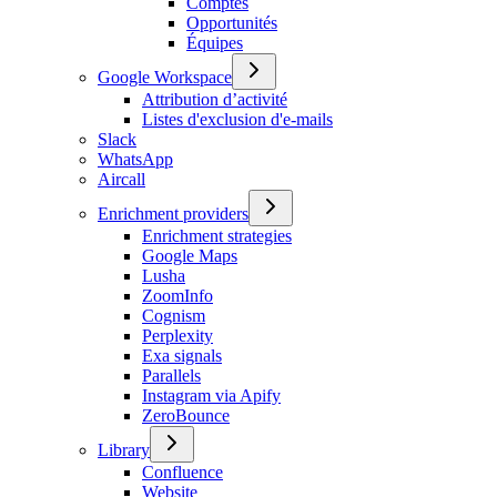
Comptes
Opportunités
Équipes
Google Workspace
Attribution d’activité
Listes d'exclusion d'e-mails
Slack
WhatsApp
Aircall
Enrichment providers
Enrichment strategies
Google Maps
Lusha
ZoomInfo
Cognism
Perplexity
Exa signals
Parallels
Instagram via Apify
ZeroBounce
Library
Confluence
Website