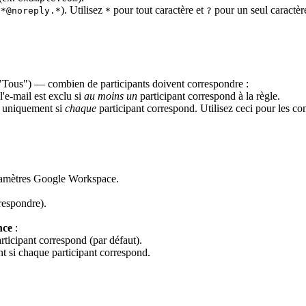
.
). Utilisez
pour tout caractère et
pour un seul caractèr
*@noreply.*
*
?
"Tous") — combien de participants doivent correspondre :
l'e-mail est exclu si
au moins un
participant correspond à la règle.
u uniquement si
chaque
participant correspond. Utilisez ceci pour les c
aramètres Google Workspace.
respondre).
nce
:
ticipant correspond (par défaut).
si chaque participant correspond.