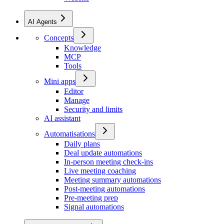
AI Agents
Concepts
Knowledge
MCP
Tools
Mini apps
Editor
Manage
Security and limits
AI assistant
Automatisations
Daily plans
Deal update automations
In-person meeting check-ins
Live meeting coaching
Meeting summary automations
Post-meeting automations
Pre-meeting prep
Signal automations