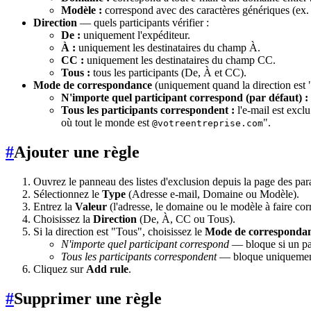
Modèle :
correspond avec des caractères génériques (ex
Direction
— quels participants vérifier :
De :
uniquement l'expéditeur.
À :
uniquement les destinataires du champ À.
CC :
uniquement les destinataires du champ CC.
Tous :
tous les participants (De, À et CC).
Mode de correspondance
(uniquement quand la direction est 
N'importe quel participant correspond (par défaut) :
Tous les participants correspondent :
l'e-mail est excl
où tout le monde est
".
@votreentreprise.com
#
Ajouter une règle
Ouvrez le panneau des listes d'exclusion depuis la page des p
Sélectionnez le
Type
(Adresse e-mail, Domaine ou Modèle).
Entrez la
Valeur
(l'adresse, le domaine ou le modèle à faire cor
Choisissez la
Direction
(De, À, CC ou Tous).
Si la direction est "Tous", choisissez le
Mode de corresponda
N'importe quel participant correspond
— bloque si un par
Tous les participants correspondent
— bloque uniquement 
Cliquez sur
Add rule
.
#
Supprimer une règle