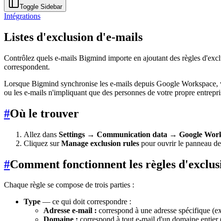
Toggle Sidebar
Intégrations
Listes d'exclusion d'e-mails
Contrôlez quels e-mails Bigmind importe en ajoutant des règles d'exc
correspondent.
Lorsque Bigmind synchronise les e-mails depuis Google Workspace, vo
ou les e-mails n'impliquant que des personnes de votre propre entreprise
#
Où le trouver
Allez dans
Settings → Communication data → Google Wor
Cliquez sur
Manage exclusion rules
pour ouvrir le panneau des
#
Comment fonctionnent les règles d'exclus
Chaque règle se compose de trois parties :
Type
— ce qui doit correspondre :
Adresse e-mail :
correspond à une adresse spécifique (e
Domaine :
correspond à tout e-mail d'un domaine entier