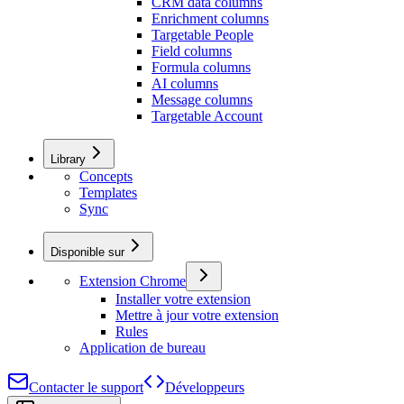
CRM data columns
Enrichment columns
Targetable People
Field columns
Formula columns
AI columns
Message columns
Targetable Account
Library
Concepts
Templates
Sync
Disponible sur
Extension Chrome
Installer votre extension
Mettre à jour votre extension
Rules
Application de bureau
Contacter le support
Développeurs