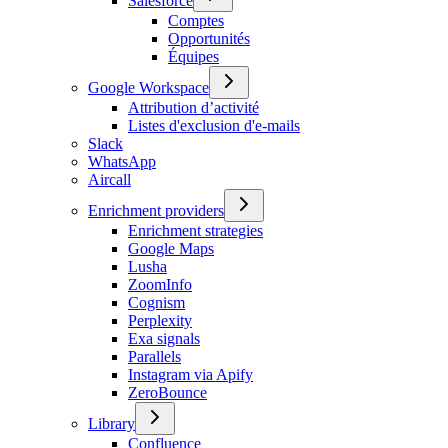
Salesforce
Comptes
Opportunités
Équipes
Google Workspace
Attribution d’activité
Listes d'exclusion d'e-mails
Slack
WhatsApp
Aircall
Enrichment providers
Enrichment strategies
Google Maps
Lusha
ZoomInfo
Cognism
Perplexity
Exa signals
Parallels
Instagram via Apify
ZeroBounce
Library
Confluence