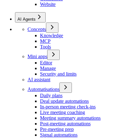
Website
AI Agents
Concepts
Knowledge
MCP
Tools
Mini apps
Editor
Manage
Security and limits
AI assistant
Automatisations
Daily plans
Deal update automations
In-person meeting check-ins
Live meeting coaching
Meeting summary automations
Post-meeting automations
Pre-meeting prep
Signal automations