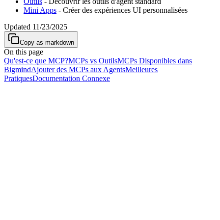
Outils
- Découvrir les outils d'agent standard
Mini Apps
- Créer des expériences UI personnalisées
Updated
11/23/2025
Copy as markdown
On this page
Qu'est-ce que MCP?
MCPs vs Outils
MCPs Disponibles dans
Bigmind
Ajouter des MCPs aux Agents
Meilleures
Pratiques
Documentation Connexe