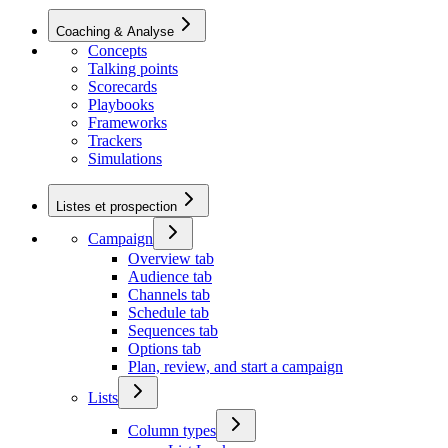
Coaching & Analyse
Concepts
Talking points
Scorecards
Playbooks
Frameworks
Trackers
Simulations
Listes et prospection
Campaign
Overview tab
Audience tab
Channels tab
Schedule tab
Sequences tab
Options tab
Plan, review, and start a campaign
Lists
Column types