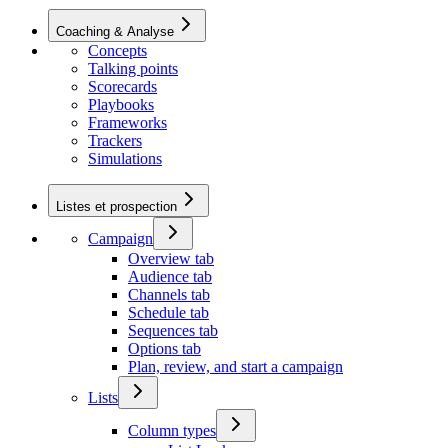
Coaching & Analyse
Concepts
Talking points
Scorecards
Playbooks
Frameworks
Trackers
Simulations
Listes et prospection
Campaign
Overview tab
Audience tab
Channels tab
Schedule tab
Sequences tab
Options tab
Plan, review, and start a campaign
Lists
Column types