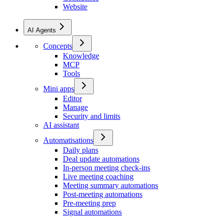
Website
AI Agents
Concepts
Knowledge
MCP
Tools
Mini apps
Editor
Manage
Security and limits
AI assistant
Automatisations
Daily plans
Deal update automations
In-person meeting check-ins
Live meeting coaching
Meeting summary automations
Post-meeting automations
Pre-meeting prep
Signal automations