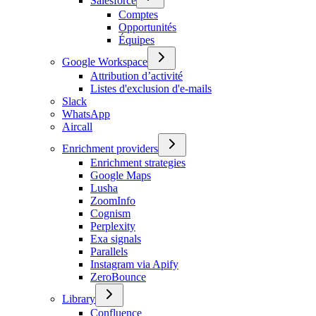
Salesforce
Comptes
Opportunités
Équipes
Google Workspace
Attribution d’activité
Listes d'exclusion d'e-mails
Slack
WhatsApp
Aircall
Enrichment providers
Enrichment strategies
Google Maps
Lusha
ZoomInfo
Cognism
Perplexity
Exa signals
Parallels
Instagram via Apify
ZeroBounce
Library
Confluence