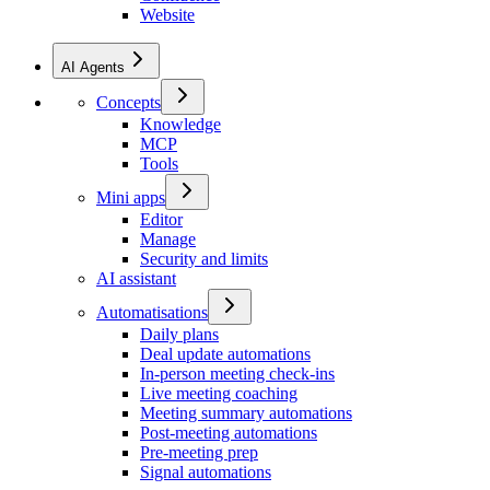
Website
AI Agents
Concepts
Knowledge
MCP
Tools
Mini apps
Editor
Manage
Security and limits
AI assistant
Automatisations
Daily plans
Deal update automations
In-person meeting check-ins
Live meeting coaching
Meeting summary automations
Post-meeting automations
Pre-meeting prep
Signal automations