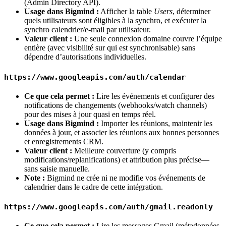
(Admin Directory API).
Usage dans Bigmind :
Afficher la table
Users
, déterminer
quels utilisateurs sont éligibles à la synchro, et exécuter la
synchro calendrier/e-mail par utilisateur.
Valeur client :
Une seule connexion domaine couvre l’équipe
entière (avec visibilité sur qui est synchronisable) sans
dépendre d’autorisations individuelles.
https://www.googleapis.com/auth/calendar
Ce que cela permet :
Lire les événements et configurer des
notifications de changements (webhooks/watch channels)
pour des mises à jour quasi en temps réel.
Usage dans Bigmind :
Importer les réunions, maintenir les
données à jour, et associer les réunions aux bonnes personnes
et enregistrements CRM.
Valeur client :
Meilleure couverture (y compris
modifications/replanifications) et attribution plus précise—
sans saisie manuelle.
Note :
Bigmind ne crée ni ne modifie vos événements de
calendrier dans le cadre de cette intégration.
https://www.googleapis.com/auth/gmail.readonly
Ce que cela permet :
Lire les messages Gmail (métadonnées