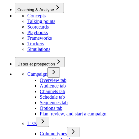
Coaching & Analyse
Concepts
Talking points
Scorecards
Playbooks
Frameworks
Trackers
Simulations
Listes et prospection
Campaign
Overview tab
Audience tab
Channels tab
Schedule tab
Sequences tab
Options tab
Plan, review, and start a campaign
Lists
Column types