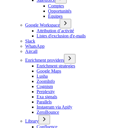
Salesforce
Comptes
Opportunités
Équipes
Google Workspace
Attribution d’activité
Listes d'exclusion d'e-mails
Slack
WhatsApp
Aircall
Enrichment providers
Enrichment strategies
Google Maps
Lusha
ZoomInfo
Cognism
Perplexity
Exa signals
Parallels
Instagram via Apify
ZeroBounce
Library
Confluence