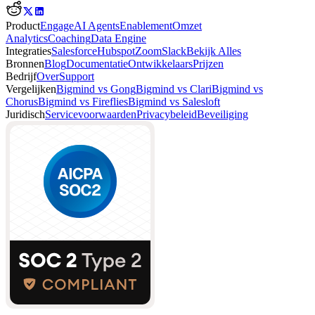
Product
Engage
AI Agents
Enablement
Omzet
Analytics
Coaching
Data Engine
Integraties
Salesforce
Hubspot
Zoom
Slack
Bekijk Alles
Bronnen
Blog
Documentatie
Ontwikkelaars
Prijzen
Bedrijf
Over
Support
Vergelijken
Bigmind vs Gong
Bigmind vs Clari
Bigmind vs
Chorus
Bigmind vs Fireflies
Bigmind vs Salesloft
Juridisch
Servicevoorwaarden
Privacybeleid
Beveiliging