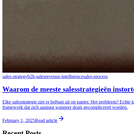
sales-strategy
b2b-sales
revenue-intelligence
sales-process
Waarom de meeste salesstrategieën instorte
Elke salesstrategie ziet er briljant uit op papier. Het probleem? Echt
framework dat zich aanpast wanneer deals gecompliceerd worden.
February 1, 2025
Read article
Recent Posts