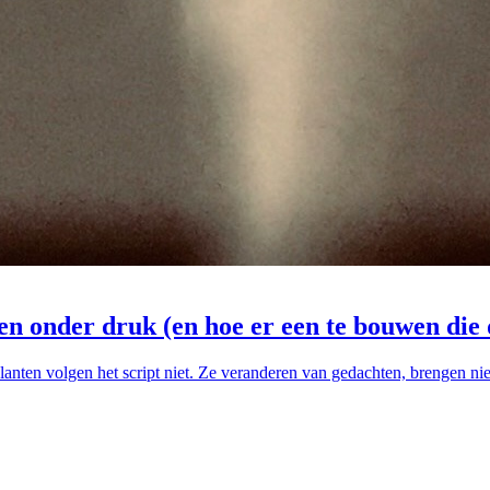
n onder druk (en hoe er een te bouwen die d
e klanten volgen het script niet. Ze veranderen van gedachten, brengen 