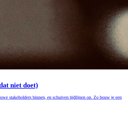
at niet doet)
nieuwe stakeholders binnen, en schuiven tijdlijnen op. Zo bouw je een