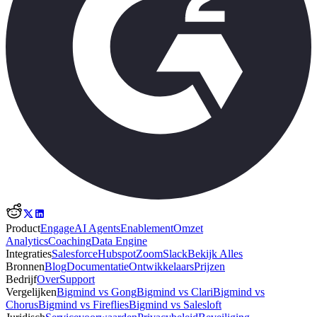
Product
Engage
AI Agents
Enablement
Omzet
Analytics
Coaching
Data Engine
Integraties
Salesforce
Hubspot
Zoom
Slack
Bekijk Alles
Bronnen
Blog
Documentatie
Ontwikkelaars
Prijzen
Bedrijf
Over
Support
Vergelijken
Bigmind vs Gong
Bigmind vs Clari
Bigmind vs
Chorus
Bigmind vs Fireflies
Bigmind vs Salesloft