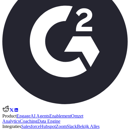
Product
Engage
AI Agents
Enablement
Omzet
Analytics
Coaching
Data Engine
Integraties
Salesforce
Hubspot
Zoom
Slack
Bekijk Alles