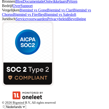
Bronnen
Blog
Documentatie
Ontwikkelaars
Prijzen
Bedrijf
Over
Support
Vergelijken
Bigmind vs Gong
Bigmind vs Clari
Bigmind vs
Chorus
Bigmind vs Fireflies
Bigmind vs Salesloft
Juridisch
Servicevoorwaarden
Privacybeleid
Beveiliging
©
2026
Bigmind B.V., All rights reserved