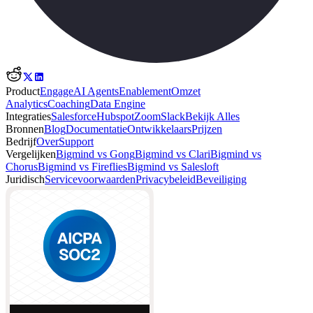
Product
Engage
AI Agents
Enablement
Omzet
Analytics
Coaching
Data Engine
Integraties
Salesforce
Hubspot
Zoom
Slack
Bekijk Alles
Bronnen
Blog
Documentatie
Ontwikkelaars
Prijzen
Bedrijf
Over
Support
Vergelijken
Bigmind vs Gong
Bigmind vs Clari
Bigmind vs
Chorus
Bigmind vs Fireflies
Bigmind vs Salesloft
Juridisch
Servicevoorwaarden
Privacybeleid
Beveiliging