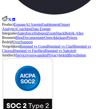
Product
Engage
AI Agents
Enablement
Omzet
Analytics
Coaching
Data Engine
Integraties
Salesforce
Hubspot
Zoom
Slack
Bekijk Alles
Bronnen
Blog
Documentatie
Ontwikkelaars
Prijzen
Bedrijf
Over
Support
Vergelijken
Bigmind vs Gong
Bigmind vs Clari
Bigmind vs
Chorus
Bigmind vs Fireflies
Bigmind vs Salesloft
Juridisch
Servicevoorwaarden
Privacybeleid
Beveiliging