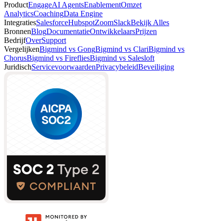
Product
Engage
AI Agents
Enablement
Omzet
Analytics
Coaching
Data Engine
Integraties
Salesforce
Hubspot
Zoom
Slack
Bekijk Alles
Bronnen
Blog
Documentatie
Ontwikkelaars
Prijzen
Bedrijf
Over
Support
Vergelijken
Bigmind vs Gong
Bigmind vs Clari
Bigmind vs
Chorus
Bigmind vs Fireflies
Bigmind vs Salesloft
Juridisch
Servicevoorwaarden
Privacybeleid
Beveiliging