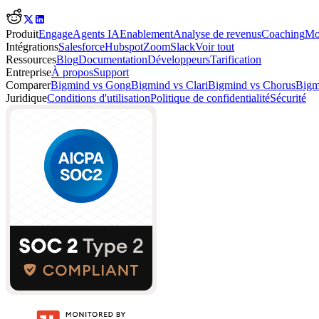
Produit
Engage
Agents IA
Enablement
Analyse de revenus
Coaching
Mo
Intégrations
Salesforce
Hubspot
Zoom
Slack
Voir tout
Ressources
Blog
Documentation
Développeurs
Tarification
Entreprise
À propos
Support
Comparer
Bigmind vs Gong
Bigmind vs Clari
Bigmind vs Chorus
Bigmi
Juridique
Conditions d'utilisation
Politique de confidentialité
Sécurité