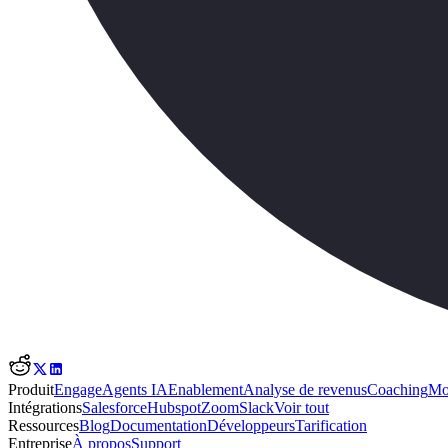
Produit
Engage
Agents IA
Enablement
Analyse de revenus
Coaching
Mo
Intégrations
Salesforce
Hubspot
Zoom
Slack
Voir tout
Ressources
Blog
Documentation
Développeurs
Tarification
Entreprise
À propos
Support