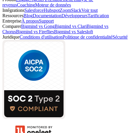
revenus
Coaching
Moteur de données
Intégrations
Salesforce
Hubspot
Zoom
Slack
Voir tout
Ressources
Blog
Documentation
Développeurs
Tarification
Entreprise
À propos
Support
Comparer
Bigmind vs Gong
Bigmind vs Clari
Bigmind vs
Chorus
Bigmind vs Fireflies
Bigmind vs Salesloft
Juridique
Conditions d'utilisation
Politique de confidentialité
Sécurité